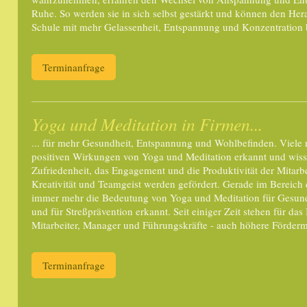
Ruhe. So werden sie in sich selbst gestärkt und können den He
Schule mit mehr Gelassenheit, Entspannung und Konzentration
Terminanfrage
Yoga und Meditation in Firmen...
... für mehr Gesundheit, Entspannung und Wohlbefinden. Viele 
positiven Wirkungen von Yoga und Meditation erkannt und wisse
Zufriedenheit, das Engagement und die Produktivität der Mitarbe
Kreativität und Teamgeist werden gefördert. Gerade im Bereich 
immer mehr die Bedeutung von Yoga und Meditation für Gesu
und für Streßprävention erkannt. Seit einiger Zeit stehen für da
Mitarbeiter, Manager und Führungskräfte - auch höhere Förderm
Terminanfrage