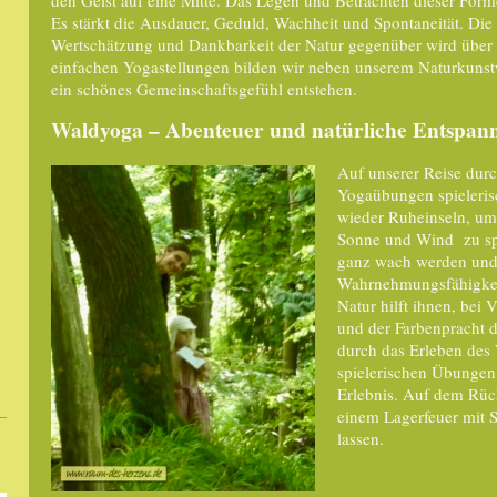
Es stärkt die Ausdauer, Geduld, Wachheit und Spontaneität. Die
Wertschätzung und Dankbarkeit der Natur gegenüber wird über 
einfachen Yogastellungen bilden wir neben unserem Naturkuns
ein schönes Gemeinschaftsgefühl entstehen.
Waldyoga – Abenteuer und natürliche Entspan
Auf unserer Reise dur
Yogaübungen spieleris
wieder Ruheinseln, um
Sonne und Wind zu spü
ganz wach werden und s
Wahrnehmungsfähigkei
Natur hilft ihnen, bei
und der Farbenpracht 
durch das Erleben des
spielerischen Übungen 
Erlebnis. Auf dem Rü
einem Lagerfeuer mit S
lassen.