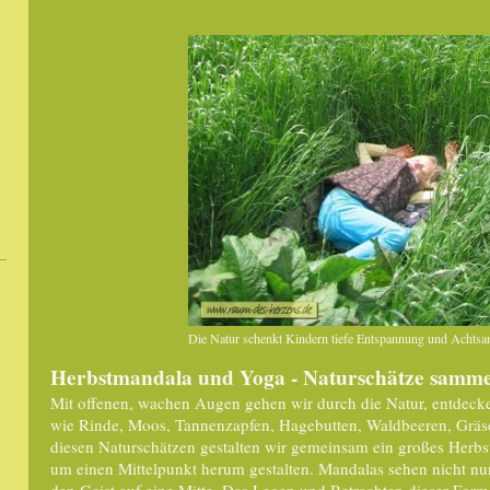
Die Natur schenkt Kindern tiefe Entspannung und Achtsa
Herbstmandala und Yoga - Naturschätze sammel
Mit offenen, wachen Augen gehen wir durch die Natur, entdeck
wie Rinde, Moos, Tannenzapfen, Hagebutten, Waldbeeren, Gräser
diesen Naturschätzen gestalten wir gemeinsam ein großes Herb
um einen Mittelpunkt herum gestalten. Mandalas sehen nicht nu
den Geist auf eine Mitte. Das Legen und Betrachten dieser For