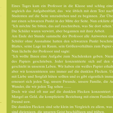
Eines Tages kam ein Professor in die Klasse und schlug einen
sogleich das Aufgabenblatt, das wie üblich mit dem Text nach 
Studenten auf die Seite umzudrehen und zu beginnen. Zur Über
nur einen schwarzen Punkt in der Mitte der Seite. Nun erklärte d
"Ich möchte Sie bitten, das auf zuschreiben, was Sie dort sehen.
Die Schüler waren verwirrt, aber begannen mit ihrer Arbeit.
Am Ende der Stunde sammelte der Professor alle Antworten ein 
Schüler ohne Ausnahme hatten den schwarzen Punkt beschriebe
Blattes, seine Lage im Raum, sein Größenverhältnis zum Papier 
Nun lächelte der Professor und sagte:
"Ich wollte Ihnen eine Aufgabe zum Nachdenken geben. Niem
des Papiers geschrieben. Jeder konzentrierte sich auf den
geschieht in unserem Leben. Wir haben ein weißes Papier erhal
aber wir konzentrieren uns immer auf die dunklen Flecken. U
mit Liebe und Sorgfalt hüten sollten und es gibt eigentlich im
erneuert sich jeden Tag, unsere Freunde, unsere Familie, die Arb
Wunder, die wir jeden Tag sehen .......
Doch wir sind oft nur auf die dunklen Flecken konzentriert 
Mangel an Geld, die komplizierte Beziehung mit einem Familien
Freund usw.
Die dunklen Flecken sind sehr klein im Vergleich zu allem, was
sind diejenigen, die unseren Geist beschäftigen und trüben.