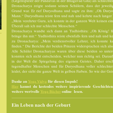
(Gegenspieler der Pandavas in der Bhagavad Gita) als schlechte
Dronacharya zeigte sodann seinen Schülern, dass der jeweili
Grund war. Er rief Duryodhana und sagte zu ihm: „Oh Duryo
Mann.“ Duryodhana reiste fern und nah und kehrte nach langer 
„Mein verehrter Guru, ich konnte in der ganzen Welt keinen ei
Überall sah ich nur schlechte Menschen.“
Dronacharya wandte sich dann an Yudhisthira: „Oh König! f
bringe ihn mir.“ Yudhisthira reiste ebenfalls fern und nah und k
zu Dronacharya: „Mein verdienstvoller Lehrer, ich konnte 
finden.“ Die Berichte der beiden Prinzen widersprachen sich als
Alle Schüler Dronacharyas waren über diese beiden so unters
konnten sich nicht entscheiden, welcher nun richtig sei. Darau
in der Welt die Spiegelung des eigenen Geistes. Daher ersch
tugendhafter Menschen und für Duryodhana voller schlecht
leidet, der sieht die ganze Welt in gelben Farben. So wie der Geis
Danke an
für diesen Impuls!
Yoga Vidya
kannst du kostenlos weitere inspirierende Geschichte
Hier
weitere wertvolle
online lesen.
Yoga Bücher
Ein Leben nach der Geburt