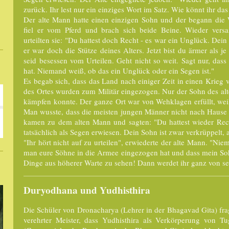
zurück. Ihr lest nur ein einziges Wort im Satz. Wie könnt ihr da
Der alte Mann hatte einen einzigen Sohn und der begann die W
fiel er vom Pferd und brach sich beide Beine. Wieder vers
urteilten sie: "Du hattest doch Recht - es war ein Unglück. Dein
er war doch die Stütze deines Alters. Jetzt bist du ärmer als je
seid besessen vom Urteilen. Geht nicht so weit. Sagt nur, das
hat. Niemand weiß, ob das ein Unglück oder ein Segen ist."
Es begab sich, dass das Land nach einiger Zeit in einen Krieg
des Ortes wurden zum Militär eingezogen. Nur der Sohn des alt
kämpfen konnte. Der ganze Ort war von Wehklagen erfüllt, weil
Man wusste, dass die meisten jungen Männer nicht nach Haus
kamen zu dem alten Mann und sagten: "Du hattest wieder Rech
tatsächlich als Segen erwiesen. Dein Sohn ist zwar verkrüppelt, a
"Ihr hört nicht auf zu urteilen", erwiederte der alte Mann. "N
man eure Söhne in die Armee eingezogen hat und dass mein Soh
Dinge aus höherer Warte zu sehen! Dann werdet ihr ganz von sel
Duryodhana und Yudhisthira
Die Schüler von Dronacharya (Lehrer in der Bhagavad Gita) fra
verehrter Meister, dass Yudhisthira als Verkörperung von 