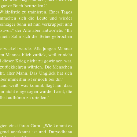
s ganze Buch beurteilen?"
ildpferde zu trainieren. Eines Tages
ammelten sich die Leute und wieder
 einziger Sohn ist nun verkrüppelt und
 zuvor." der Alte aber antwortete: "Ihr
s mein Sohn sich die Beine gebrochen
 verwickelt wurde. Alle jungen Männer
en Mannes blieb zurück, weil er nicht
 dieser Krieg nicht zu gewinnen war.
e zurückkehren würden. Die Menschen
t, alter Mann. Das Unglück hat sich
ber immerhin ist er noch bei dir."
iemand weiß, was kommt. Sagt nur, dass
n nicht eingezogen wurde. Lernt, die
bst aufhören zu urteilen."
gten einst ihren Guru: „Wie kommt es
Tugend anerkannt ist und Duryodhana