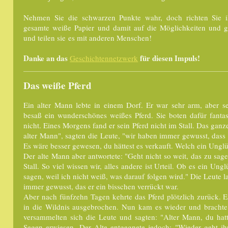
Nehmen Sie die schwarzen Punkte wahr, doch richten Sie
gesamte weiße Papier und damit auf die Möglichkeiten und 
und teilen sie es mit anderen Menschen!
Danke an das
für diesen Impuls!
Geschichtennetzwerk
Das weiße Pferd
Ein alter Mann lebte in einem Dorf. Er war sehr arm, aber s
besaß ein wunderschönes weißes Pferd. Sie boten dafür fanta
nicht. Eines Morgens fand er sein Pferd nicht im Stall. Das ga
alter Mann", sagten die Leute, "wir haben immer gewusst, dass 
Es wäre besser gewesen, du hättest es verkauft. Welch ein Ungl
Der alte Mann aber antwortete: "Geht nicht so weit, das zu sagen
Stall. So viel wissen wir, alles andere ist Urteil. Ob es ein Ung
sagen, weil ich nicht weiß, was darauf folgen wird." Die Leute l
immer gewusst, das er ein bisschen verrückt war.
Aber nach fünfzehn Tagen kehrte das Pferd plötzlich zurück. E
in die Wildnis ausgebrochen. Nun kam es wieder und brachte 
versammelten sich die Leute und sagten: "Alter Mann, du hatte
Segen erwiesen. Der Alte entgegnete jedoch: "Wieder geht ihr 