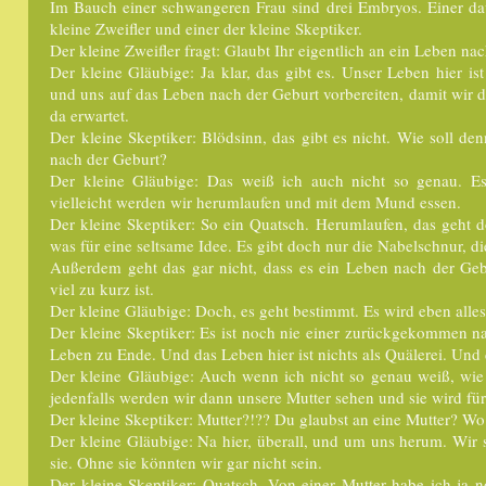
Im Bauch einer schwangeren Frau sind drei Embryos. Einer davo
kleine Zweifler und einer der kleine Skeptiker.
Der kleine Zweifler fragt: Glaubt Ihr eigentlich an ein Leben na
Der kleine Gläubige: Ja klar, das gibt es. Unser Leben hier i
und uns auf das Leben nach der Geburt vorbereiten, damit wir d
da erwartet.
Der kleine Skeptiker: Blödsinn, das gibt es nicht. Wie soll d
nach der Geburt?
Der kleine Gläubige: Das weiß ich auch nicht so genau. Es 
vielleicht werden wir herumlaufen und mit dem Mund essen.
Der kleine Skeptiker: So ein Quatsch. Herumlaufen, das geht
was für eine seltsame Idee. Es gibt doch nur die Nabelschnur, di
Außerdem geht das gar nicht, dass es ein Leben nach der Geb
viel zu kurz ist.
Der kleine Gläubige: Doch, es geht bestimmt. Es wird eben alle
Der kleine Skeptiker: Es ist noch nie einer zurückgekommen na
Leben zu Ende. Und das Leben hier ist nichts als Quälerei. Und
Der kleine Gläubige: Auch wenn ich nicht so genau weiß, wie
jedenfalls werden wir dann unsere Mutter sehen und sie wird für
Der kleine Skeptiker: Mutter?!?? Du glaubst an eine Mutter? Wo 
Der kleine Gläubige: Na hier, überall, und um uns herum. Wir s
sie. Ohne sie könnten wir gar nicht sein.
Der kleine Skeptiker: Quatsch. Von einer Mutter habe ich ja n